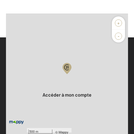
+
-
Parlons de vous, parlons biens
Votre compte :
Accéder à mon compte
500 m
©
Mappy