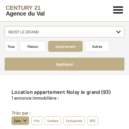
CENTURY 21
Agence du Val
NOISY LE GRAND
Tous
Maison
Appartement
Autres
Appliquer
Location appartement Noisy le grand (93)
1 annonce immobilière :
Trier par :
Date
Prix
Surface
Exclusivité
DPE