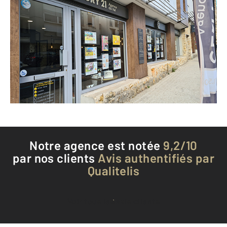
CENTURY 21 Agence du Val
7 rue de Paris
CHAMPS SUR MARNE - 77420
Envoyer un message
Téléphoner à l'agence
Notre agence est notée
9,2/10
par nos clients
Avis authentifiés par
Qualitelis
Voir tous les avis clients