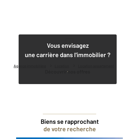
1
Vous envisagez
une carrière dans l'immobilier ?
Agence immobilière
Location
Location appartement
Découvrir nos offres
Biens se rapprochant
de votre recherche