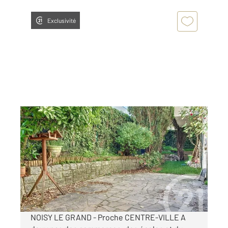
Exclusivité
NOISY LE GRAND 93
2
67,44 m
, 3 pièces
Ref : 4233
Appartement F3 à louer
1 287 €
par mois charges comprises
NOISY LE GRAND - Proche CENTRE-VILLE A