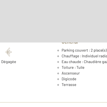
Surface habitable : 42,6 
ème
Étage : 4
Type de construction : Tr
Général
Parking couvert : 2 place(s)
Chauffage : Individuel radi
Dégagée
Eau chaude : Chaudière ga
Toiture : Tuile
Ascenseur
Digicode
Terrasse