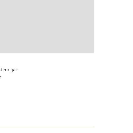
m
aditionnelle
ateur gaz
z