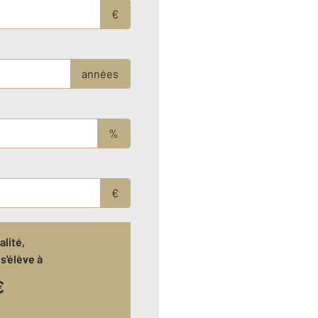
€
années
%
€
lité,
s'élève à
€