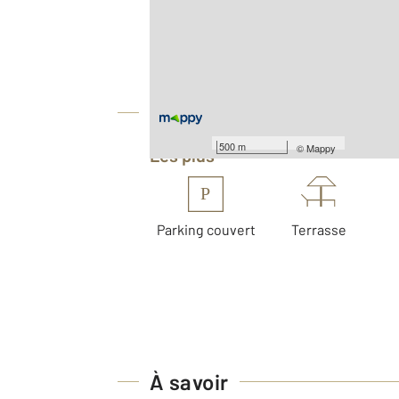
Surface totale : 42,6 m
Type d'appartement : F2
Nombre de pièces : 2
[Voir le détail]
Équipements
500 m
©
Mappy
Les plus
P
Parking couvert
Terrasse
À savoir