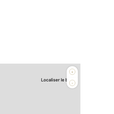
+
Localiser le bien
-
2