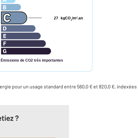
27
kgCO
/m
.an
2
2
Émissions de CO2 très importantes
rgie pour un usage standard entre 560,0 € et 820,0 €, indexées
tiez ?