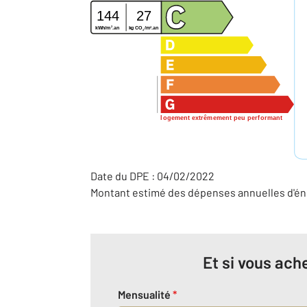
144
27
2
2
kg CO
/m
.an
kWh/m
.an
2
logement extrêmement peu performant
Date du DPE : 04/02/2022
Montant estimé des dépenses annuelles d'éne
Et si vous ache
Mensualité
*