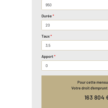
Durée
*
Taux
*
Apport
*
Pour cette mensua
Votre droit d'emprunt 
163 804