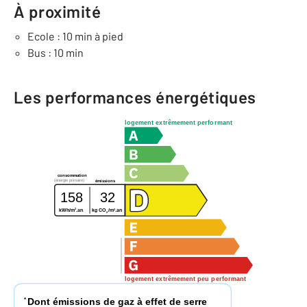
À proximité
Ecole : 10 min à pied
Bus : 10 min
Les performances énergétiques
logement extrêmement performant
consommation
(énergie primaire)
émissions
158
32
2
2
kWh/m
.an
kg CO
/m
.an
2
logement extrêmement peu performant
Dont émissions de gaz à effet de serre
*