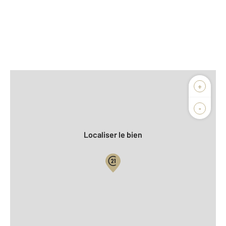
Afficher sur la carte :
+
Agence
Biens vendus
-
Localiser le bien
Vue globale
2
Surface totale : 99,0 m
2
Surface habitable : 99,0 m
2
Surface terrain : 376 m