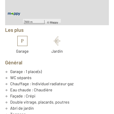
Nombre de pièces : 5
[Voir le détail]
Équipements
500 m
©
Mappy
Les plus
P
Garage
Jardin
Général
Garage : 1 place(s)
WC séparés
Chauffage : Individuel radiateur gaz
Eau chaude : Chaudière
Façade : Crépi
Double vitrage, placards, poutres
Abri de jardin