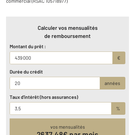
commercial (RSAC 105718977)
Calculer vos mensualités
de remboursement
Montant du prêt :
€
Durée du crédit
années
Taux d'intérêt (hors assurances)
%
vos mensualités
2637.48
€ par mois