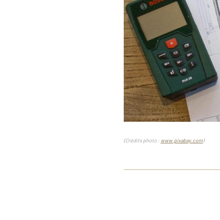
(Crédits photo :
www.pixabay.com
)