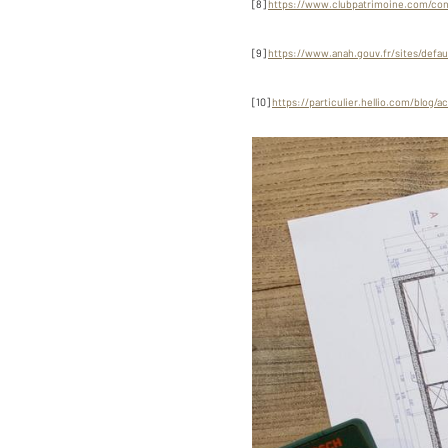
[8]
https://www.clubpatrimoine.com/co
[9]
https://www.anah.gouv.fr/sites/defau
[10]
https://particulier.hellio.com/blog