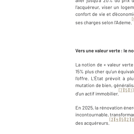
aller jusqu’à 20% du prix 
l’acquéreur, viser un loge
confort de vie et d’économ
[
ses charges selon l’Ademe.
Vers une valeur verte : le n
La notion de « valeur verte
15% plus cher qu’un équival
l’offre. L’État prévoit à 
mutation de bien, généralis
[7]
[5]
[1]
d’un actif immobilier.
En 2025, la rénovation éner
incontournable, transforman
[3]
[4]
[5]
[2]
[6
des acquéreurs.