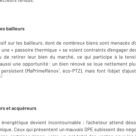
es bailleurs
sif sur les bailleurs, dont de nombreux biens sont menacés d
t une « passoire thermique » se voient contraints d’engager des
u de retirer leur bien du marché, ce qui participe à la tensi
ussi une opportunité : un bien rénové se loue nettement plus 
e persistent (MaPrimeRénov’, éco-PTZ), mais font l’objet d’aju
5]
rs et acquéreurs
n énergétique devient incontournable : l’acheteur attend dés
rmique. Ceux qui présentent un mauvais DPE subissent des négoc