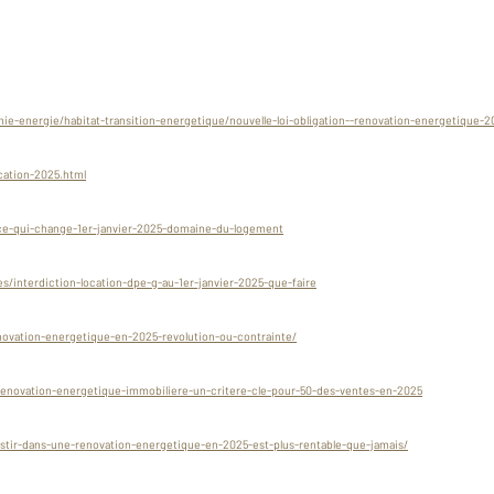
ie-energie/habitat-transition-energetique/nouvelle-loi-obligation--renovation-energetique-2
ation-2025.html
/ce-qui-change-1er-janvier-2025-domaine-du-logement
/interdiction-location-dpe-g-au-1er-janvier-2025-que-faire
enovation-energetique-en-2025-revolution-ou-contrainte/
enovation-energetique-immobiliere-un-critere-cle-pour-50-des-ventes-en-2025
stir-dans-une-renovation-energetique-en-2025-est-plus-rentable-que-jamais/