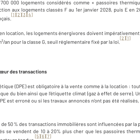
700 000 logements considérés comme « passoires thermiques
iction aux logements classés F au 1er janvier 2028, puis E en
[1]
[2]
[3]
[4]
nçais.
e en location, les logements énergivores doivent impérativemen
[2]
[1]
an pour la classe G, seuil réglementaire fixé par la loi.
 cœur des transactions
étique (DPE) est obligatoire à la vente comme à la location : to
ique du bien ainsi que l’étiquette climat (gaz à effet de serre)
PE est erroné ou si les travaux annoncés n’ont pas été réalisés,
 de 50 % des transactions immobilières sont influencées par l
és se vendent de 10 à 20% plus cher que les passoires ther
[5]
[6]
[7]
secteurs tendus.