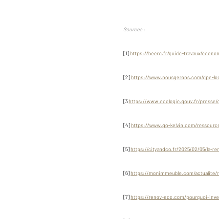
Sources :
[1]
https://heero.fr/guide-travaux/econom
[2]
https://www.nousgerons.com/dpe-loc
[3
https://www.ecologie.gouv.fr/presse
[4]
https://www.go-kelvin.com/ressources
[5]
https://cityandco.fr/2025/02/05/la-r
[6]
https://monimmeuble.com/actualite/r
[7]
https://renov-eco.com/pourquoi-inve