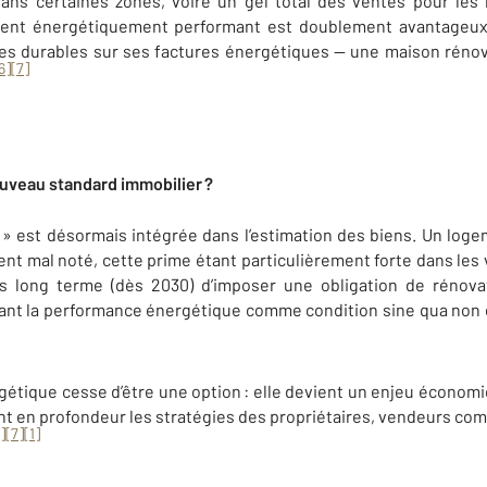
dans certaines zones, voire un gel total des ventes pour le
ment énergétiquement performant est doublement avantageux :
ies durables sur ses factures énergétiques — une maison rén
6]
[7]
ouveau standard immobilier ?
 » est désormais intégrée dans l’estimation des biens. Un log
ent mal noté, cette prime étant particulièrement forte dans les
plus long terme (dès 2030) d’imposer une obligation de réno
ant la performance énergétique comme condition sine qua non de 
gétique cesse d’être une option : elle devient un enjeu économi
t en profondeur les stratégies des propriétaires, vendeurs comm
]
[7]
[1]