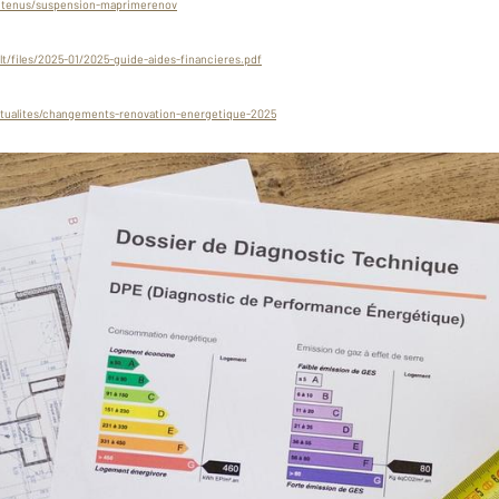
ntenus/suspension-maprimerenov
lt/files/2025-01/2025-guide-aides-financieres.pdf
/actualites/changements-renovation-energetique-2025