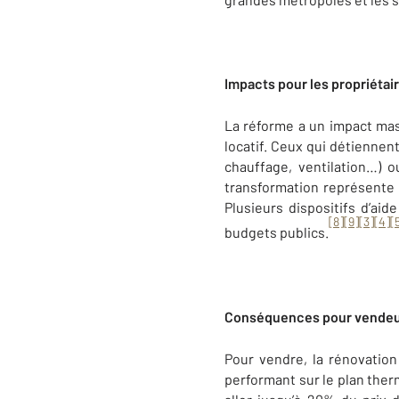
Impacts pour les propriétair
La réforme a un impact mas
locatif. Ceux qui détiennen
chauffage, ventilation…) o
transformation représente a
Plusieurs dispositifs d’aid
[8]
[9]
[3]
[4]
[
budgets publics.
Conséquences pour vendeu
Pour vendre, la rénovatio
performant sur le plan the