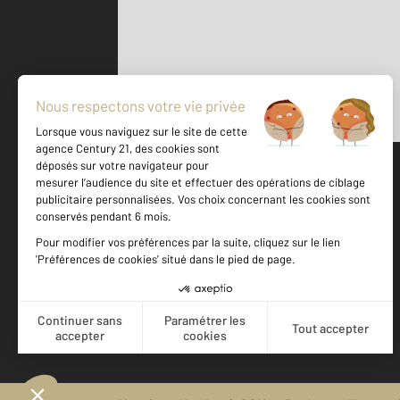
Parlons de vous, parlons biens
500 m
©
Mappy
Votre agence est notée
Achat
Location
Vente
Gestion
9,2
/
10
9,4/10