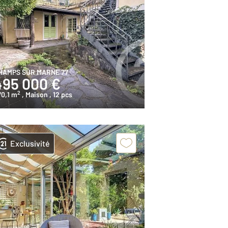
HAMPS SUR MARNE 77
495 000 €
2
70,1 m
, Maison
, 12 pcs
Exclusivité