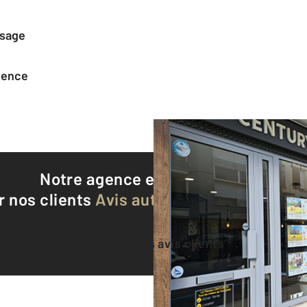
ssage
agence
Notre agence est notée
9,2/10
r nos clients
Avis authentifiés par Qualite
Voir tous les avis clients