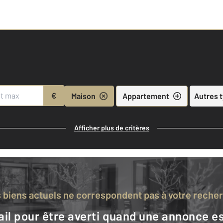
€
Maison
Appartement
Autres 
Afficher plus de critères
s biens actuels ne correspondent pas à votre reche