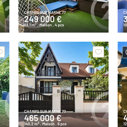
CHAMPS SUR MARNE 77
C
249 000 €
2
63,1 m
, Maison
, 4 pcs
1
CHAMPS SUR MARNE 77
C
465 000 €
2
140,2 m
, Maison
, 6 pcs
1