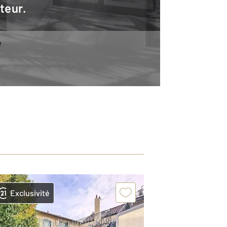
teur.
e
Exclusivité