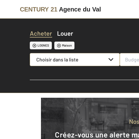
CENTURY 21
Agence du Val
Acheter
Louer
LOGNES
Maison
Choisir dans la liste
No
Créez-vous une alerte mail pour être averti quand une annonce est en ligne et consultez la