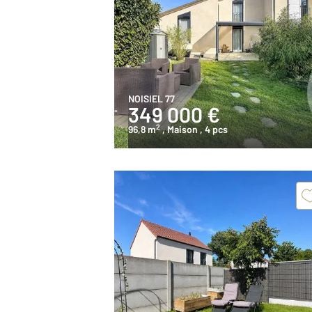
NOISIEL 77
349 000 €
2
96,8 m
, Maison
, 4 pcs