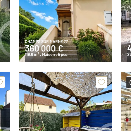
CHAMPS SUR MARNE 77
C
360 000 €
2
119,6 m
, Maison
, 5 pcs
2