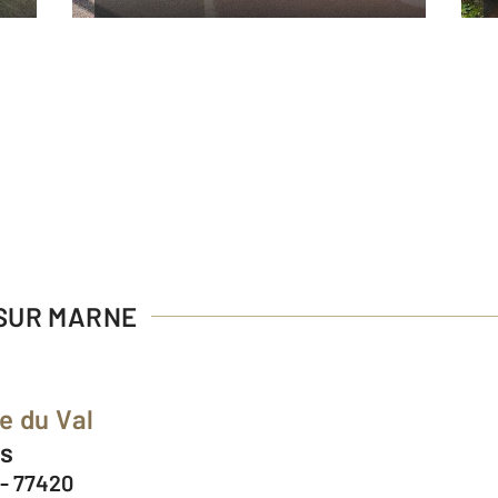
 SUR MARNE
e du Val
is
- 77420