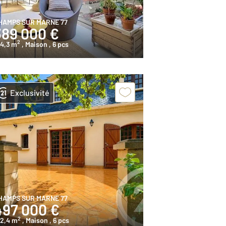
HAMPS SUR MARNE 77
389 000 €
2
04,3 m
, Maison
, 6 pcs
Exclusivité
HAMPS SUR MARNE 77
497 000 €
2
22,4 m
, Maison
, 6 pcs